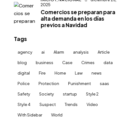
2025
Comercios se preparan para
alta demanda en los días
previos a Navidad
Tags
agency
ai
Alarm
analysis
Article
blog
business
Case
Crimes
data
digital
Fire
Home
Law
news
Police
Protection
Punishment
saas
Safety
Society
startup
Style 2
Style 4
Suspect
Trends
Video
With Sidebar
World