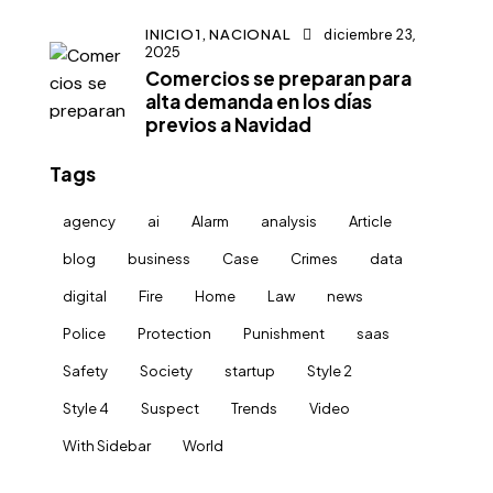
INICIO1,
NACIONAL
diciembre 23,
2025
Comercios se preparan para
alta demanda en los días
previos a Navidad
Tags
agency
ai
Alarm
analysis
Article
blog
business
Case
Crimes
data
digital
Fire
Home
Law
news
Police
Protection
Punishment
saas
Safety
Society
startup
Style 2
Style 4
Suspect
Trends
Video
With Sidebar
World