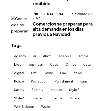
recibirlo
INICIO1,
NACIONAL
diciembre 23,
2025
Comercios se preparan para
alta demanda en los días
previos a Navidad
Tags
agency
ai
Alarm
analysis
Article
blog
business
Case
Crimes
data
digital
Fire
Home
Law
news
Police
Protection
Punishment
saas
Safety
Society
startup
Style 2
Style 4
Suspect
Trends
Video
With Sidebar
World