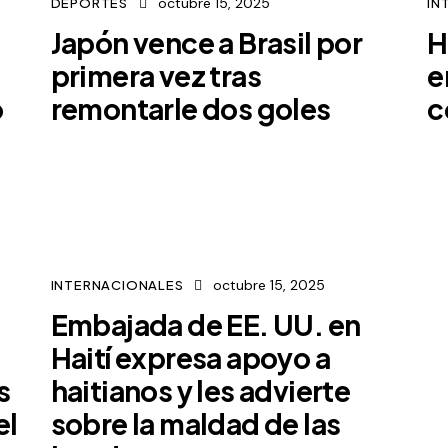
octubre 15, 2025
DEPORTES
IN
Japón vence a Brasil por
H
primera vez tras
e
o
remontarle dos goles
c
octubre 15, 2025
INTERNACIONALES
Embajada de EE. UU. en
Haití expresa apoyo a
s
haitianos y les advierte
el
sobre la maldad de las