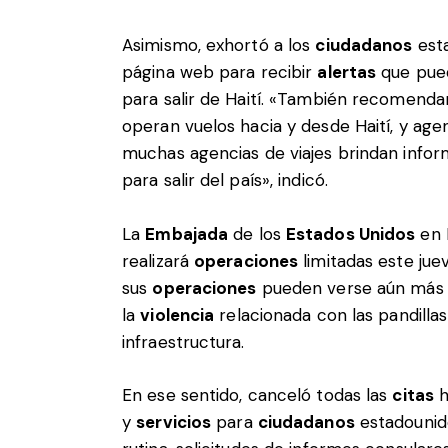
Asimismo, exhortó a los
ciudadanos
esta
página web para recibir
alertas
que pued
para salir de Haití. «También recomend
operan vuelos hacia y desde Haití, y agen
muchas agencias de viajes brindan infor
para salir del país», indicó.
La
Embajada
de los
Estados Unidos
en 
realizará
operaciones
limitadas este jue
sus
operaciones
pueden verse aún más 
la
violencia
relacionada con las pandillas
infraestructura.
En ese sentido, canceló todas las
citas
h
y
servicios
para
ciudadanos
estadounide