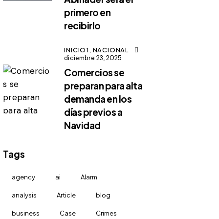
primero en
recibirlo
INICIO1,
NACIONAL
diciembre 23, 2025
Comercios se
preparan para alta
demanda en los
días previos a
Navidad
Tags
agency
ai
Alarm
analysis
Article
blog
business
Case
Crimes