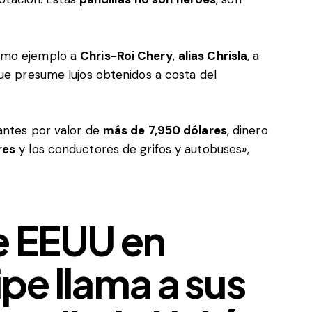
como ejemplo a
Chris-Roi Chery
,
alias Chrisla
, a
e presume lujos obtenidos a costa del
antes por valor de
más de 7,950 dólares
, dinero
res
y los conductores de grifos y autobuses»,
e EEUU en
ipe llama a sus