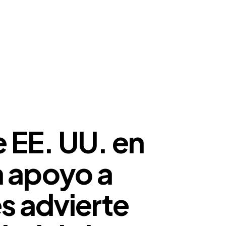
 EE. UU. en
a apoyo a
es advierte