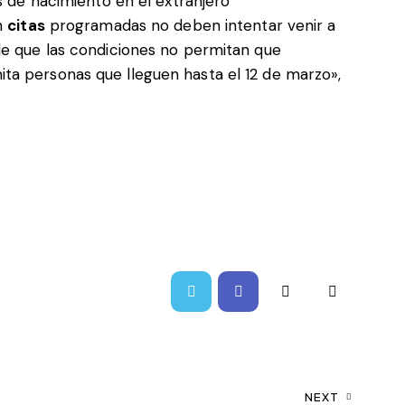
s de nacimiento en el extranjero
n
citas
programadas no deben intentar venir a
le que las condiciones no permitan que
ta personas que lleguen hasta el 12 de marzo»,
NEXT