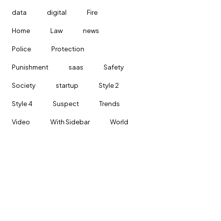
data
digital
Fire
Home
Law
news
Police
Protection
Punishment
saas
Safety
Society
startup
Style 2
Style 4
Suspect
Trends
Video
With Sidebar
World