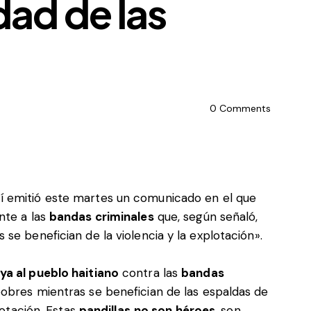
dad de las
0
Comments
í emitió este martes un comunicado en el que
nte a las
bandas criminales
que, según señaló,
se benefician de la violencia y la explotación».
ya al pueblo haitiano
contra las
bandas
obres mientras se benefician de las espaldas de
lotación. Estas
pandillas
no son héroes
, son