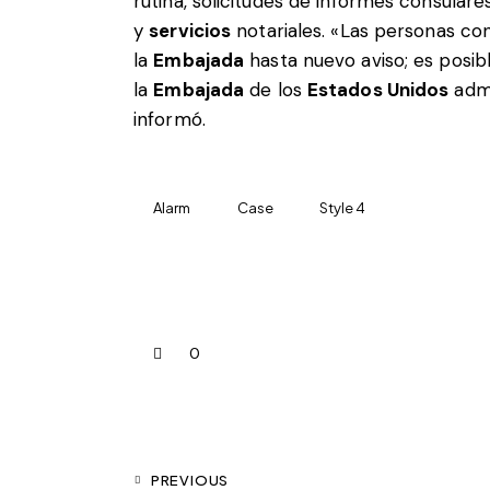
rutina, solicitudes de informes consulare
y
servicios
notariales. «Las personas co
la
Embajada
hasta nuevo aviso; es posib
la
Embajada
de los
Estados Unidos
admi
informó.
Alarm
Case
Style 4
0
PREVIOUS