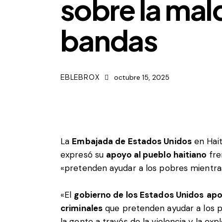
sobre la mal
bandas
EBLEBROX
octubre 15, 2025
La
Embajada de Estados Unidos
en Hait
expresó su
apoyo al pueblo haitiano
fre
«pretenden ayudar a los pobres mientras 
«El
gobierno de los Estados Unidos
apo
criminales
que pretenden ayudar a los p
la gente a través de la violencia y la exp