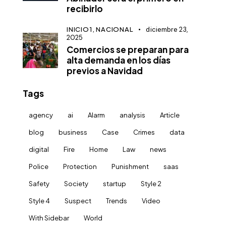
recibirlo
INICIO1,
NACIONAL
diciembre 23,
2025
Comercios se preparan para
alta demanda en los días
previos a Navidad
Tags
agency
ai
Alarm
analysis
Article
blog
business
Case
Crimes
data
digital
Fire
Home
Law
news
Police
Protection
Punishment
saas
Safety
Society
startup
Style 2
Style 4
Suspect
Trends
Video
With Sidebar
World