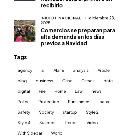
recibirlo
INICIO1,
NACIONAL
diciembre 23,
2025
Comercios se preparan para
alta demanda en los días
previos a Navidad
Tags
agency
ai
Alarm
analysis
Article
blog
business
Case
Crimes
data
digital
Fire
Home
Law
news
Police
Protection
Punishment
saas
Safety
Society
startup
Style 2
Style 4
Suspect
Trends
Video
With Sidebar
World