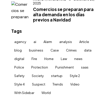
2025
Comercios se preparan para
alta demanda en los días
previos a Navidad
Tags
agency
ai
Alarm
analysis
Article
blog
business
Case
Crimes
data
digital
Fire
Home
Law
news
Police
Protection
Punishment
saas
Safety
Society
startup
Style 2
Style 4
Suspect
Trends
Video
With Sidebar
World