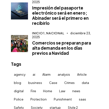
2025
Impresión del pasaporte
electrónico será en enero;
Abinader será el primero en
recibirlo
INICIO1,
NACIONAL
diciembre 23,
2025
Comercios se preparan para
alta demanda en los días
previos a Navidad
Tags
agency
ai
Alarm
analysis
Article
blog
business
Case
Crimes
data
digital
Fire
Home
Law
news
Police
Protection
Punishment
saas
Safety
Society
startup
Style 2