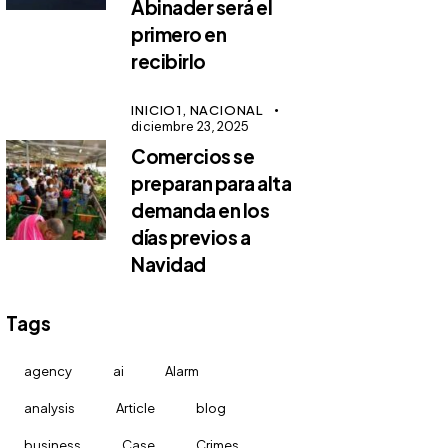
Abinader será el
primero en
recibirlo
INICIO1,
NACIONAL
diciembre 23, 2025
Comercios se
preparan para alta
demanda en los
días previos a
Navidad
Tags
agency
ai
Alarm
analysis
Article
blog
business
Case
Crimes