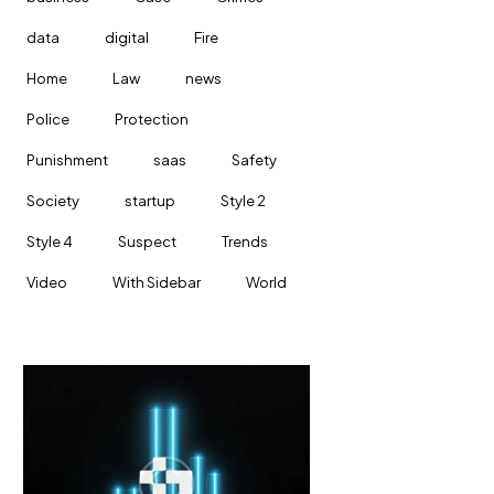
data
digital
Fire
Home
Law
news
Police
Protection
Punishment
saas
Safety
Society
startup
Style 2
Style 4
Suspect
Trends
Video
With Sidebar
World