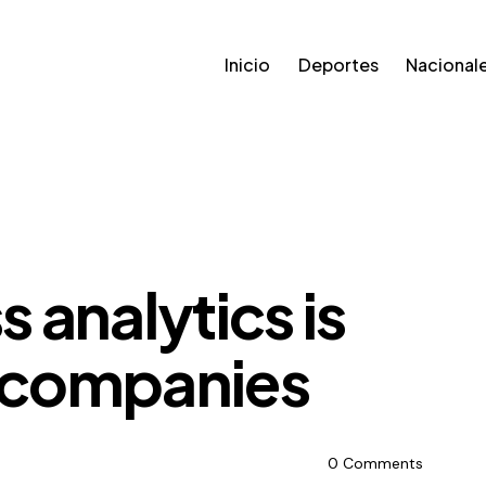
Inicio
Deportes
Nacional
 analytics is
r companies
0
Comments