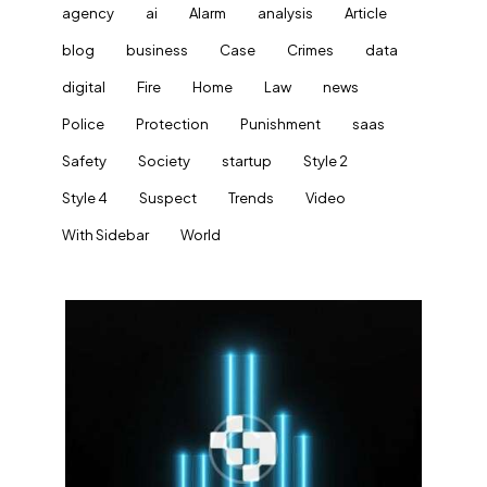
agency
ai
Alarm
analysis
Article
blog
business
Case
Crimes
data
digital
Fire
Home
Law
news
Police
Protection
Punishment
saas
Safety
Society
startup
Style 2
Style 4
Suspect
Trends
Video
With Sidebar
World