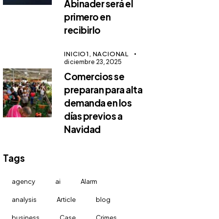
Abinader será el
primero en
recibirlo
INICIO1,
NACIONAL
diciembre 23, 2025
Comercios se
preparan para alta
demanda en los
días previos a
Navidad
Tags
agency
ai
Alarm
analysis
Article
blog
business
Case
Crimes