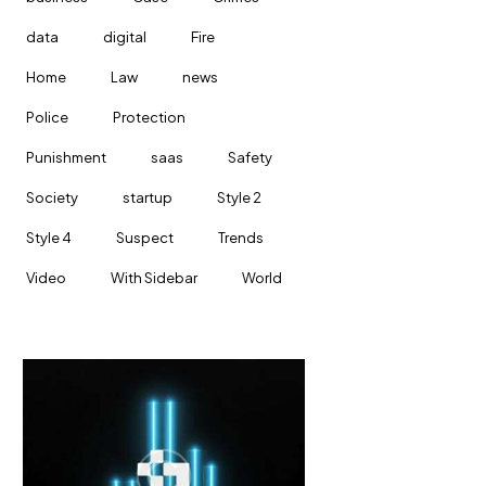
data
digital
Fire
Home
Law
news
Police
Protection
Punishment
saas
Safety
Society
startup
Style 2
Style 4
Suspect
Trends
Video
With Sidebar
World