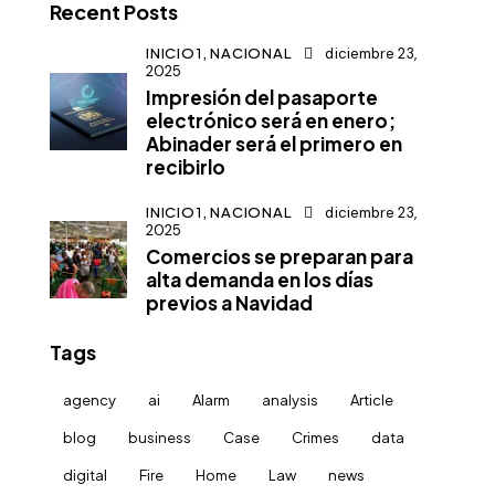
Recent Posts
INICIO1,
NACIONAL
diciembre 23,
2025
Impresión del pasaporte
electrónico será en enero;
Abinader será el primero en
recibirlo
INICIO1,
NACIONAL
diciembre 23,
2025
Comercios se preparan para
alta demanda en los días
previos a Navidad
Tags
agency
ai
Alarm
analysis
Article
blog
business
Case
Crimes
data
digital
Fire
Home
Law
news