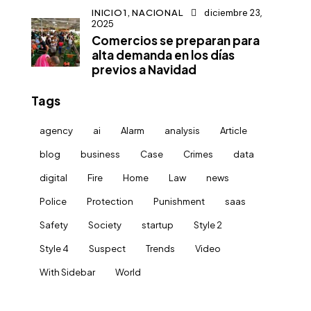
INICIO1,
NACIONAL
diciembre 23,
2025
Comercios se preparan para
alta demanda en los días
previos a Navidad
Tags
agency
ai
Alarm
analysis
Article
blog
business
Case
Crimes
data
digital
Fire
Home
Law
news
Police
Protection
Punishment
saas
Safety
Society
startup
Style 2
Style 4
Suspect
Trends
Video
With Sidebar
World