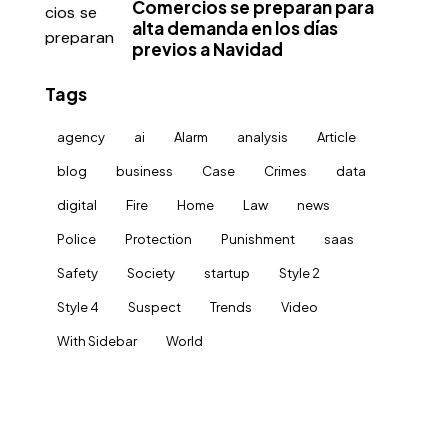
Comercios se preparan para
alta demanda en los días
previos a Navidad
Tags
agency
ai
Alarm
analysis
Article
blog
business
Case
Crimes
data
digital
Fire
Home
Law
news
Police
Protection
Punishment
saas
Safety
Society
startup
Style 2
Style 4
Suspect
Trends
Video
With Sidebar
World