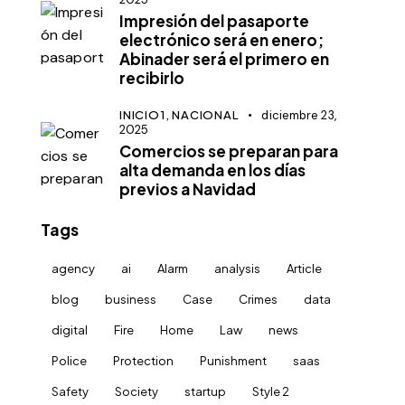
Impresión del pasaporte
electrónico será en enero;
Abinader será el primero en
recibirlo
INICIO1,
NACIONAL
diciembre 23,
2025
Comercios se preparan para
alta demanda en los días
previos a Navidad
Tags
agency
ai
Alarm
analysis
Article
blog
business
Case
Crimes
data
digital
Fire
Home
Law
news
Police
Protection
Punishment
saas
Safety
Society
startup
Style 2