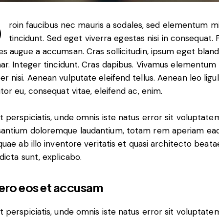
Q
roin faucibus nec mauris a sodales, sed elementum m
tincidunt. Sed eget viverra egestas nisi in consequat.
es augue a accumsan. Cras sollicitudin, ipsum eget bland
nar. Integer tincidunt. Cras dapibus. Vivamus elementum
r nisi. Aenean vulputate eleifend tellus. Aenean leo ligul
itor eu, consequat vitae, eleifend ac, enim.
t perspiciatis, unde omnis iste natus error sit voluptate
antium doloremque laudantium, totam rem aperiam ea
 quae ab illo inventore veritatis et quasi architecto beata
 dicta sunt, explicabo.
vero eos et accusam
t perspiciatis, unde omnis iste natus error sit voluptate