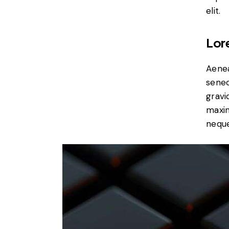
elit.
Lor
Aenea
senec
gravid
maxim
neque