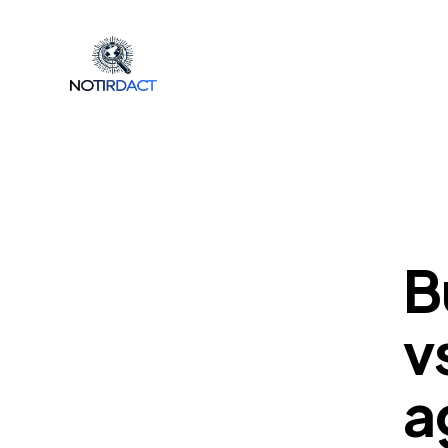
POP
B
v
a