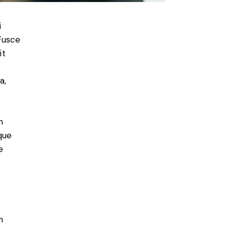
i
 Fusce
it
a,
m
que
e
m