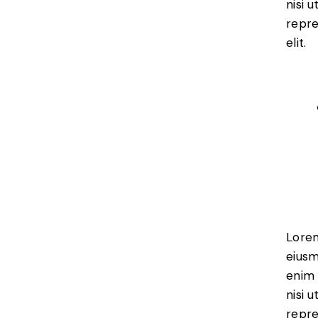
nisi 
repre
elit.
Lorem
eiusm
enim 
nisi 
repre