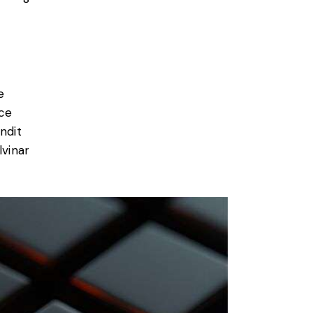
e
sce
andit
lvinar