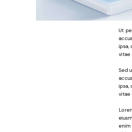
Ut pe
accus
ipsa,
vitae
Sed u
accus
ipsa,
vitae
Lorem
eiusm
enim 