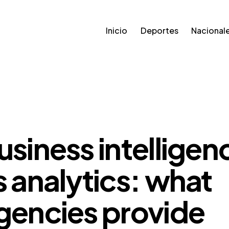
Inicio
Deportes
Nacional
ULAR
usiness intelligen
s analytics: what
gencies provide