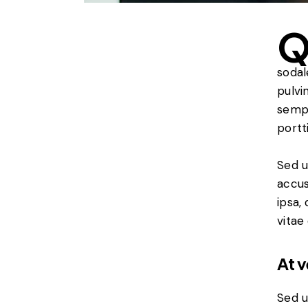
sodal
pulvi
sempe
portt
Sed u
accus
ipsa,
vitae
At 
Sed u