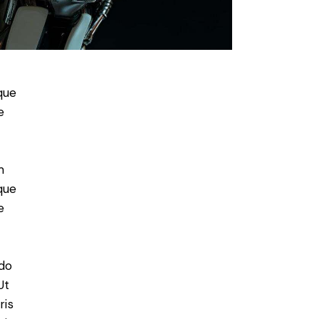
que
e
m
que
e
 do
Ut
ris