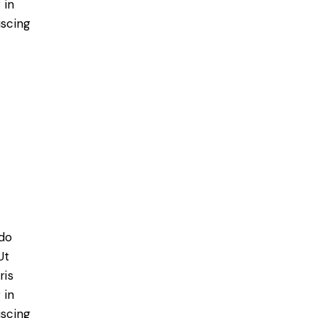
 in
iscing
 do
Ut
ris
 in
iscing