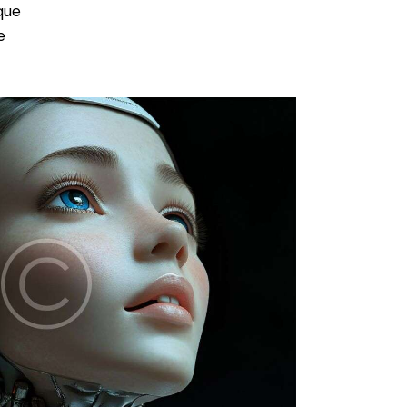
que
e