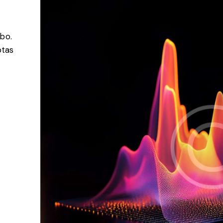
abo.
ptas